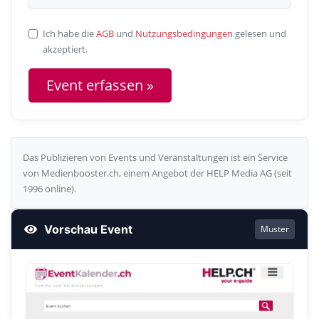
Ich habe die
AGB
und
Nutzungsbedingungen
gelesen und
akzeptiert.
Das Publizieren von Events und Veranstaltungen ist ein Service
von Medienbooster.ch, einem Angebot der HELP Media AG (seit
1996 online).
Vorschau Event
Muster