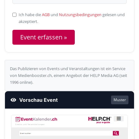
Ich habe die
AGB
und
Nutzungsbedingungen
gelesen und
akzeptiert.
Das Publizieren von Events und Veranstaltungen ist ein Service
von Medienbooster.ch, einem Angebot der HELP Media AG (seit
1996 online).
Vorschau Event
Muster