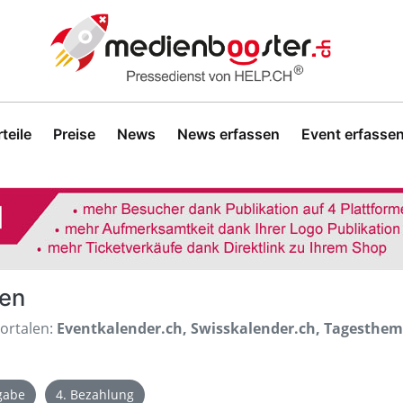
teile
Preise
News
News erfassen
Event erfasse
sen
Portalen:
Eventkalender.ch, Swisskalender.ch, Tagesthe
igabe
4. Bezahlung