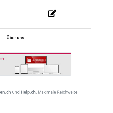
n
Über uns
men.ch
und
Help.ch
. Maximale Reichweite