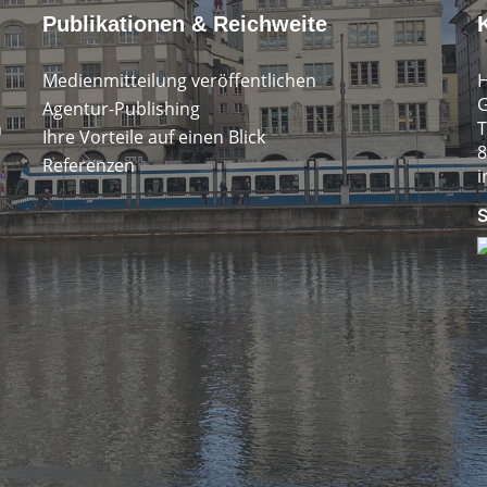
Publikationen & Reichweite
Medienmitteilung veröffentlichen
H
G
Agentur-Publishing
n
T
Ihre Vorteile auf einen Blick
8
Referenzen
i
S