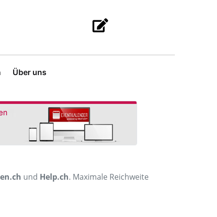
n
Über uns
men.ch
und
Help.ch
. Maximale Reichweite