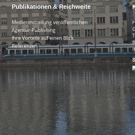
Publikationen & Reichweite
Medienmitteilung veröffentlichen
H
G
Agentur-Publishing
n
T
Ihre Vorteile auf einen Blick
8
Referenzen
i
S