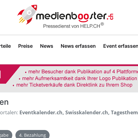
teile
Preise
News
News erfassen
Event erfasse
sen
Portalen:
Eventkalender.ch, Swisskalender.ch, Tagesthe
igabe
4. Bezahlung