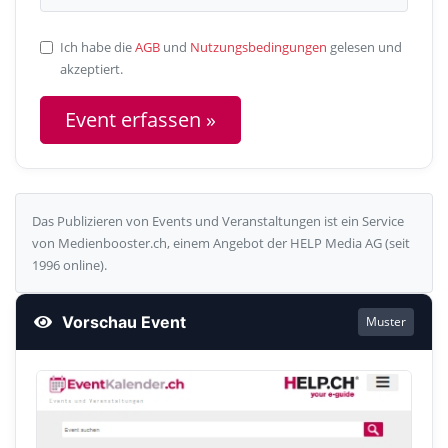
Ich habe die
AGB
und
Nutzungsbedingungen
gelesen und
akzeptiert.
Das Publizieren von Events und Veranstaltungen ist ein Service
von Medienbooster.ch, einem Angebot der HELP Media AG (seit
1996 online).
Vorschau Event
Muster